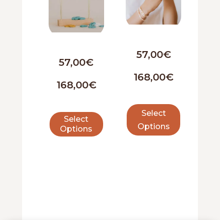
€
€
€
€
Select
Select
Options
Options